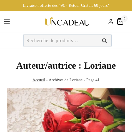
Livraison offerte dès 49€ - Retour Gratuit 60 jours*
Aller
0
au
contenu
Recherche
Recherche
pour :
Auteur/autrice : Loriane
Accueil
-
Archives de Loriane
-
Page 41