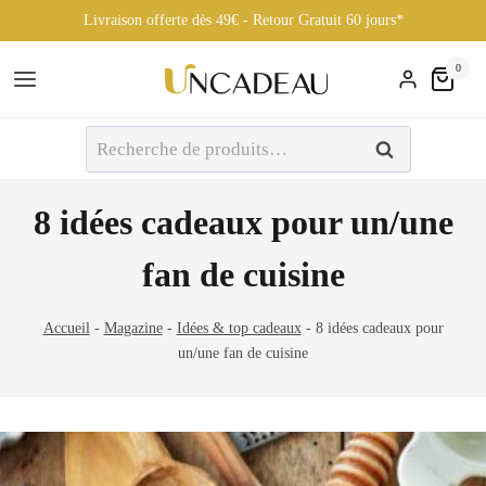
Livraison offerte dès 49€ - Retour Gratuit 60 jours*
Aller
0
au
contenu
Recherche
Recherche
pour :
8 idées cadeaux pour un/une
fan de cuisine
Accueil
-
Magazine
-
Idées & top cadeaux
-
8 idées cadeaux pour
un/une fan de cuisine