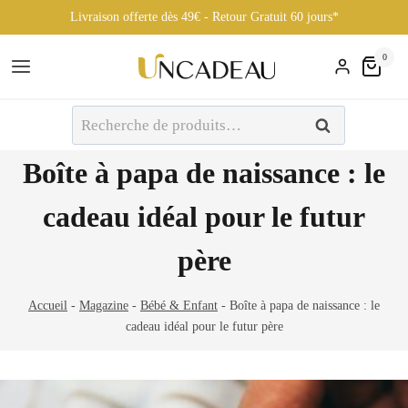
Livraison offerte dès 49€ - Retour Gratuit 60 jours*
Aller
0
au
contenu
Recherche
Recherche
pour :
Boîte à papa de naissance : le
cadeau idéal pour le futur
père
Accueil
-
Magazine
-
Bébé & Enfant
-
Boîte à papa de naissance : le
cadeau idéal pour le futur père